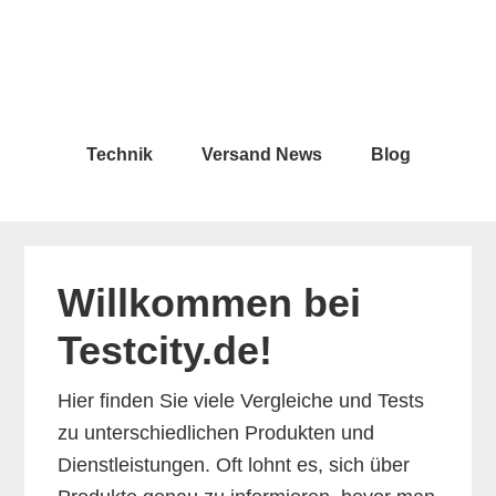
Skip
Skip
to
to
main
primary
content
sidebar
Technik
Versand News
Blog
Willkommen bei
Testcity.de!
Hier finden Sie viele Vergleiche und Tests
zu unterschiedlichen Produkten und
Dienstleistungen. Oft lohnt es, sich über