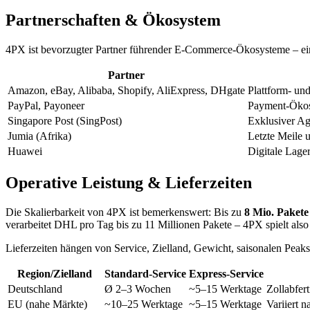
Partnerschaften & Ökosystem
4PX ist bevorzugter Partner führender E-Commerce-Ökosysteme – ein 
Partner
Amazon, eBay, Alibaba, Shopify, AliExpress, DHgate
Plattform- un
PayPal, Payoneer
Payment-Öko
Singapore Post (SingPost)
Exklusiver Age
Jumia (Afrika)
Letzte Meile 
Huawei
Digitale Lage
Operative Leistung & Lieferzeiten
Die Skalierbarkeit von 4PX ist bemerkenswert: Bis zu
8 Mio. Pakete
verarbeitet DHL pro Tag bis zu 11 Millionen Pakete – 4PX spielt also
Lieferzeiten hängen von Service, Zielland, Gewicht, saisonalen Peak
Region/Zielland
Standard-Service
Express-Service
Deutschland
Ø 2–3 Wochen
~5–15 Werktage
Zollabfer
EU (nahe Märkte)
~10–25 Werktage
~5–15 Werktage
Variiert 