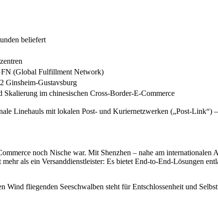
nden beliefert
lzentren
FN (Global Fulfillment Network)
62 Ginsheim-Gustavsburg
nd Skalierung im chinesischen Cross-Border-E-Commerce
ale Linehauls mit lokalen Post- und Kuriernetzwerken („Post-Link“) – d
E-Commerce noch Nische war. Mit Shenzhen – nahe am internationalen Ai
t mehr als ein Versanddienstleister: Es bietet End-to-End-Lösungen e
n Wind fliegenden Seeschwalben steht für Entschlossenheit und Selbst