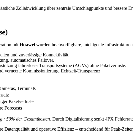
lässliche Zollabwicklung über zentrale Umschlagpunkte und bessere E
se)
eration mit
Huawei
wurden hochverfügbare, intelligente Infrastrukturen 
ten und zuverlässige Konnektivität.
g, automatisches Failover.
stützung fahrerloser Transportsysteme (AGVs) ohne Paketverluste.
nd vernetzte Kommissionierung, Echtzeit-Transparenz.
Kameras, Terminals
hsatz
ger Paketverluste
re Forecasts
fig ~50% der Gesamtkosten.
Durch Digitalisierung senkt 4PX Fehlerrat
ere Datenqualität und operative Effizienz – entscheidend für Peak-Z