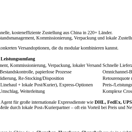
nelle, kosteneffiziente Zustellung aus China in 220+ Länder.
estandsmanagement, Kommissionierung, Verpackung und lokale Zustell
 konkreten Versandoptionen, die du modular kombinieren kannst.
Leistungsumfang
nt, Kommissionierung, Verpackung, lokaler Versand
Schnelle Liefe
Bestandskontrolle, papierlose Prozesse
Omnichannel-Be
dierung, Re-Stocking/Disposition
Retourenquote 
Linehaul + lokale Post/Kurier), Express-Optionen
Preis-/Leistung
 Umschlag, Weiterleitung
Komplexe Cross
Agent für große internationale Expressdienste wie
DHL, FedEx, UPS
Meile durch lokale Post-/Kurierpartner – oft ein Vorteil bei Preis und 