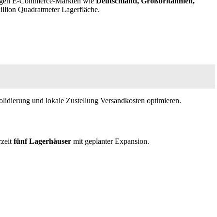
tigen E-Commerce-Märkten wie
Deutschland, Großbritannien,
Million Quadratmeter Lagerfläche.
solidierung und lokale Zustellung Versandkosten optimieren.
rzeit
fünf Lagerhäuser
mit geplanter Expansion.