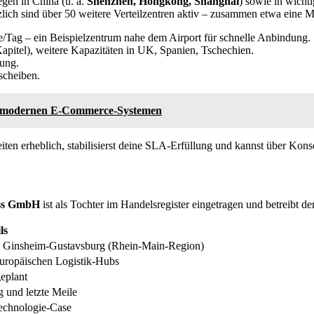
gen in China (u. a.
Shenzhen, Hongkong, Shanghai
) sowie in wich
zlich sind über 50 weitere Verteilzentren aktiv – zusammen etwa eine 
/Tag – ein Beispielzentrum nahe dem Airport für schnelle Anbindung.
apitel), weitere Kapazitäten in UK, Spanien, Tschechien.
ung.
scheiben.
in modernen E-Commerce-Systemen
zeiten erheblich, stabilisierst deine SLA-Erfüllung und kannst über Kon
ss GmbH
ist als Tochter im Handelsregister eingetragen und betreibt de
ls
 Ginsheim-Gustavsburg (Rhein-Main-Region)
europäischen Logistik-Hubs
eplant
 und letzte Meile
echnologie-Case