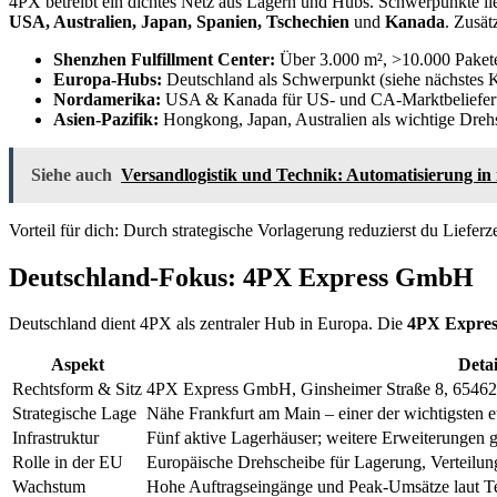
4PX betreibt ein dichtes Netz aus Lagern und Hubs. Schwerpunkte lie
USA, Australien, Japan, Spanien, Tschechien
und
Kanada
. Zusät
Shenzhen Fulfillment Center:
Über 3.000 m², >10.000 Pakete
Europa-Hubs:
Deutschland als Schwerpunkt (siehe nächstes K
Nordamerika:
USA & Kanada für US- und CA-Marktbeliefer
Asien-Pazifik:
Hongkong, Japan, Australien als wichtige Dreh
Siehe auch
Versandlogistik und Technik: Automatisierung 
Vorteil für dich: Durch strategische Vorlagerung reduzierst du Liefer
Deutschland-Fokus: 4PX Express GmbH
Deutschland dient 4PX als zentraler Hub in Europa. Die
4PX Expre
Aspekt
Detai
Rechtsform & Sitz
4PX Express GmbH, Ginsheimer Straße 8, 65462
Strategische Lage
Nähe Frankfurt am Main – einer der wichtigsten 
Infrastruktur
Fünf aktive Lagerhäuser; weitere Erweiterungen g
Rolle in der EU
Europäische Drehscheibe für Lagerung, Verteilung
Wachstum
Hohe Auftragseingänge und Peak-Umsätze laut T