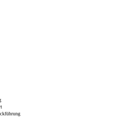
g
t
ückführung