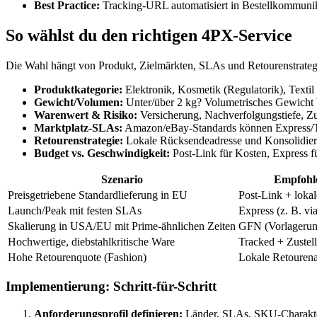
Best Practice:
Tracking-URL automatisiert in Bestellkommunik
So wählst du den richtigen 4PX-Service
Die Wahl hängt von Produkt, Zielmärkten, SLAs und Retourenstrategie
Produktkategorie:
Elektronik, Kosmetik (Regulatorik), Textil
Gewicht/Volumen:
Unter/über 2 kg? Volumetrisches Gewicht 
Warenwert & Risiko:
Versicherung, Nachverfolgungstiefe, Zu
Marktplatz-SLAs:
Amazon/eBay-Standards können Express/Tr
Retourenstrategie:
Lokale Rücksendeadresse und Konsolidier
Budget vs. Geschwindigkeit:
Post-Link für Kosten, Express 
Szenario
Empfohl
Preisgetriebene Standardlieferung in EU
Post-Link + lokal
Launch/Peak mit festen SLAs
Express (z. B. 
Skalierung in USA/EU mit Prime-ähnlichen Zeiten
GFN (Vorlagerung
Hochwertige, diebstahlkritische Ware
Tracked + Zustel
Hohe Retourenquote (Fashion)
Lokale Retourena
Implementierung: Schritt-für-Schritt
Anforderungsprofil definieren:
Länder, SLAs, SKU-Charakter