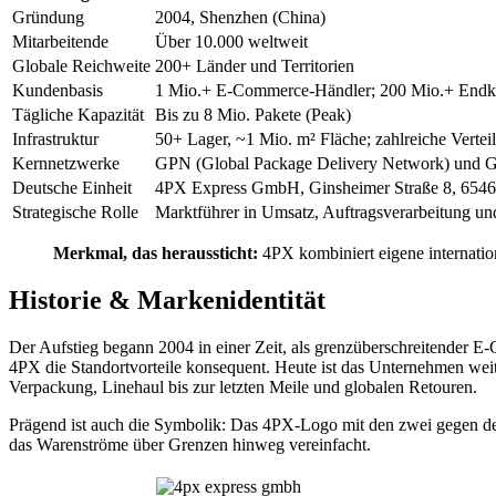
Gründung
2004, Shenzhen (China)
Mitarbeitende
Über 10.000 weltweit
Globale Reichweite
200+ Länder und Territorien
Kundenbasis
1 Mio.+ E-Commerce-Händler; 200 Mio.+ Endku
Tägliche Kapazität
Bis zu 8 Mio. Pakete (Peak)
Infrastruktur
50+ Lager, ~1 Mio. m² Fläche; zahlreiche Vertei
Kernnetzwerke
GPN (Global Package Delivery Network) und G
Deutsche Einheit
4PX Express GmbH, Ginsheimer Straße 8, 654
Strategische Rolle
Marktführer in Umsatz, Auftragsverarbeitung u
Merkmal, das heraussticht:
4PX kombiniert eigene internation
Historie & Markenidentität
Der Aufstieg begann 2004 in einer Zeit, als grenzüberschreitender 
4PX die Standortvorteile konsequent. Heute ist das Unternehmen wei
Verpackung, Linehaul bis zur letzten Meile und globalen Retouren.
Prägend ist auch die Symbolik: Das 4PX-Logo mit den zwei gegen de
das Warenströme über Grenzen hinweg vereinfacht.