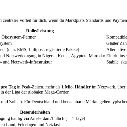
zentraler Vorteil für dich, wenn du Marktplatz-Standards und Payment-
Rolle/Leistung
d Ökosystem-Partner
Kompatible
system
Glatter Zah
nt (u. a. EMS, Luftpost, registrierte Pakete)
Alternativ
und Netzwerkzugang in Nigeria, Kenia, Ägypten, Marokko
Eintritt in
r- und Netzwerk-Infrastruktur
Stabile, sk
 pro Tag
in Peak-Zeiten, mehr als
1 Mio. Händler
im Netzwerk, über
 in der Liga der globalen Mega-Carrier.
s und Zoll ab. Für Deutschland und benachbarte Märkte gelten typische
Besonderheiten
tigung häufig via Amsterdam/Lüttich (1–4 Tage)
nach Land, Feiertagen und Netzlast