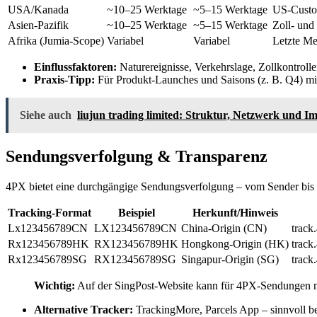
USA/Kanada
~10–25 Werktage
~5–15 Werktage
US-Custom
Asien-Pazifik
~10–25 Werktage
~5–15 Werktage
Zoll- und
Afrika (Jumia-Scope)
Variabel
Variabel
Letzte Me
Einflussfaktoren:
Naturereignisse, Verkehrslage, Zollkontrolle
Praxis-Tipp:
Für Produkt-Launches und Saisons (z. B. Q4) mit
Siehe auch
liujun trading limited: Struktur, Netzwerk und I
Sendungsverfolgung & Transparenz
4PX bietet eine durchgängige Sendungsverfolgung – vom Sender bis zu
Tracking-Format
Beispiel
Herkunft/Hinweis
Lx123456789CN
LX123456789CN
China-Origin (CN)
track
Rx123456789HK
RX123456789HK
Hongkong-Origin (HK)
track
Rx123456789SG
RX123456789SG
Singapur-Origin (SG)
track
Wichtig:
Auf der SingPost-Website kann für 4PX-Sendungen nur 
Alternative Tracker:
TrackingMore, Parcels App – sinnvoll be