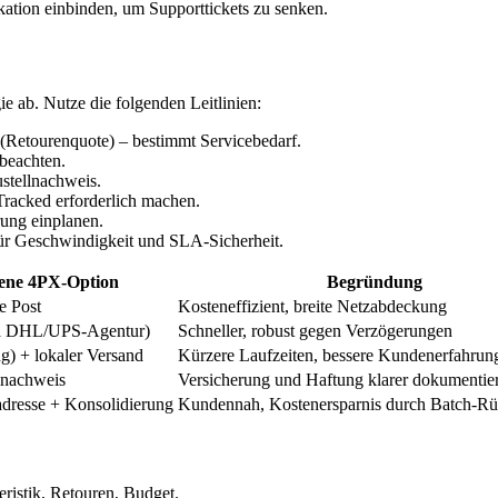
ation einbinden, um Supporttickets zu senken.
 ab. Nutze die folgenden Leitlinien:
 (Retourenquote) – bestimmt Servicebedarf.
beachten.
stellnachweis.
acked erforderlich machen.
ung einplanen.
für Geschwindigkeit und SLA-Sicherheit.
ene 4PX-Option
Begründung
e Post
Kosteneffizient, breite Netzabdeckung
via DHL/UPS-Agentur)
Schneller, robust gegen Verzögerungen
) + lokaler Versand
Kürzere Laufzeiten, bessere Kundenerfahrun
lnachweis
Versicherung und Haftung klarer dokumentier
dresse + Konsolidierung
Kundennah, Kostenersparnis durch Batch-R
istik, Retouren, Budget.