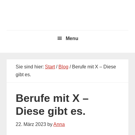
Skip
Skip
to
to
main
primary
content
sidebar
Menu
Sie sind hier:
Start
/
Blog
/ Berufe mit X – Diese
gibt es.
Berufe mit X –
Diese gibt es.
22. März 2023
by
Anna