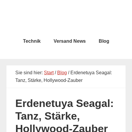
Skip
Skip
to
to
main
primary
content
sidebar
Technik
Versand News
Blog
Sie sind hier:
Start
/
Blog
/ Erdenetuya Seagal:
Tanz, Stärke, Hollywood-Zauber
Erdenetuya Seagal:
Tanz, Stärke,
Hollywood-Zauber