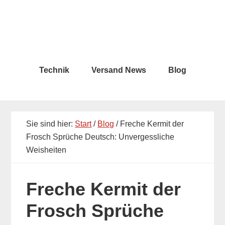
Skip
Skip
to
to
main
primary
content
sidebar
Technik
Versand News
Blog
Sie sind hier:
Start
/
Blog
/ Freche Kermit der
Frosch Sprüche Deutsch: Unvergessliche
Weisheiten
Freche Kermit der
Frosch Sprüche