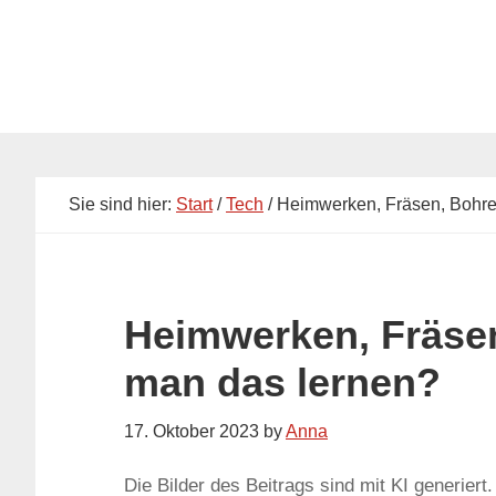
Skip
Skip
to
to
main
primary
content
sidebar
Sie sind hier:
Start
/
Tech
/ Heimwerken, Fräsen, Bohre
Heimwerken, Fräse
man das lernen?
17. Oktober 2023
by
Anna
Die Bilder des Beitrags sind mit KI generiert.