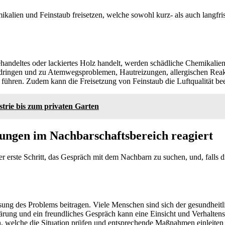
alien und Feinstaub freisetzen, welche sowohl kurz- als auch langfri
handeltes oder lackiertes Holz handelt, werden schädliche Chemikali
eindringen und zu Atemwegsproblemen, Hautreizungen, allergischen Reak
ühren. Zudem kann die Freisetzung von Feinstaub die Luftqualität b
trie bis zum privaten Garten
ungen im Nachbarschaftsbereich reagiert
 erste Schritt, das Gespräch mit dem Nachbarn zu suchen, und, falls d
ung des Problems beitragen. Viele Menschen sind sich der gesundheit
ung und ein freundliches Gespräch kann eine Einsicht und Verhaltensän
 welche die Situation prüfen und entsprechende Maßnahmen einleiten