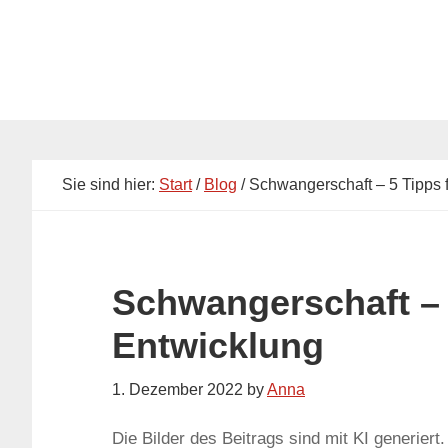
Skip
Skip
to
to
main
primary
content
sidebar
Sie sind hier:
Start
/
Blog
/ Schwangerschaft – 5 Tipps 
Schwangerschaft – 5
Entwicklung
1. Dezember 2022
by
Anna
Die Bilder des Beitrags sind mit KI generiert.