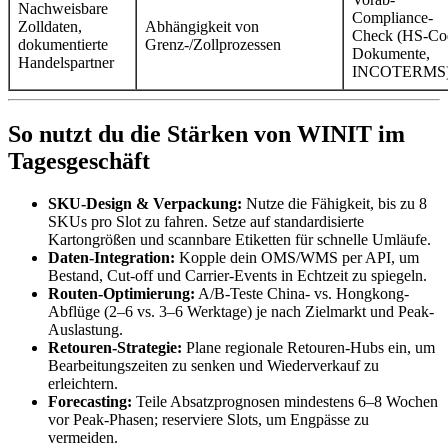
Nachweisbare
Compliance-
Zolldaten,
Abhängigkeit von
Check (HS-Co
dokumentierte
Grenz-/Zollprozessen
Dokumente,
Handelspartner
INCOTERMS
So nutzt du die Stärken von WINIT im
Tagesgeschäft
SKU-Design & Verpackung:
Nutze die Fähigkeit, bis zu 8
SKUs pro Slot zu fahren. Setze auf standardisierte
Kartongrößen und scannbare Etiketten für schnelle Umläufe.
Daten-Integration:
Kopple dein OMS/WMS per API, um
Bestand, Cut-off und Carrier-Events in Echtzeit zu spiegeln.
Routen-Optimierung:
A/B-Teste China- vs. Hongkong-
Abflüge (2–6 vs. 3–6 Werktage) je nach Zielmarkt und Peak-
Auslastung.
Retouren-Strategie:
Plane regionale Retouren-Hubs ein, um
Bearbeitungszeiten zu senken und Wiederverkauf zu
erleichtern.
Forecasting:
Teile Absatzprognosen mindestens 6–8 Wochen
vor Peak-Phasen; reserviere Slots, um Engpässe zu
vermeiden.