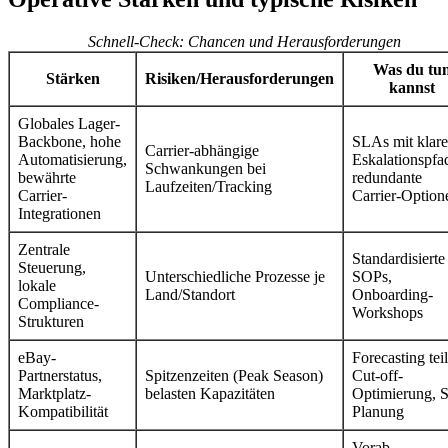
Schnell-Check: Chancen und Herausforderungen
Was du tu
Stärken
Risiken/Herausforderungen
kannst
Globales Lager-
Backbone, hohe
SLAs mit klar
Carrier-abhängige
Automatisierung,
Eskalationspfa
Schwankungen bei
bewährte
redundante
Laufzeiten/Tracking
Carrier-
Carrier-Option
Integrationen
Zentrale
Standardisierte
Steuerung,
Unterschiedliche Prozesse je
SOPs,
lokale
Land/Standort
Onboarding-
Compliance-
Workshops
Strukturen
eBay-
Forecasting tei
Partnerstatus,
Spitzenzeiten (Peak Season)
Cut-off-
Marktplatz-
belasten Kapazitäten
Optimierung, S
Kompatibilität
Planung
Vorab-