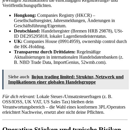
jeweiligen Jurisdiktionen die einschlägigen Registrierungs- und
Veröffentlichungspflichten.
Hongkong:
Companies Registry (HKCR) –
Gesellschaftsregister, Jahresmeldungen, Änderungen in
Geschäftsführung/Eigentum.
Deutschland:
Handelsregister (Bremen HRB 29878), USt-
ID DE295295818, lokaler Lagerdienstleisterstatus.
UK:
Companies House (09914959), ownership control durch
die HK-Holding.
Transparenz durch Drittdaten:
Regelmäßige
Aktualisierungen in internationalen Handelsdatenbanken (z.
B. NBD Trade Data, ImportGenius, 52wmb.com).
Siehe auch
liujun trading limited: Struktur, Netzwerk und
Implikationen einer globalen Handelsgruppe
Für dich relevant:
Lokale Steuer-/Umsatzsteuerfragen (z. B.
OSS/IOSS, UK VAT, US Sales Tax) bleiben dein
Verantwortungsbereich – die Wahl eines konformen 3PL/Operators
erleichtert Nachweise, ersetzt aber nicht deine Pflichten.
Operative Stärken und typische Risiken