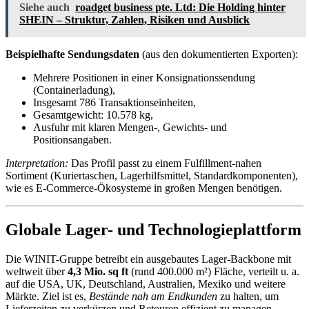
Siehe auch
roadget business pte. Ltd: Die Holding hinter
SHEIN – Struktur, Zahlen, Risiken und Ausblick
Beispielhafte Sendungsdaten
(aus den dokumentierten Exporten):
Mehrere Positionen in einer Konsignationssendung
(Containerladung),
Insgesamt 786 Transaktionseinheiten,
Gesamtgewicht: 10.578 kg,
Ausfuhr mit klaren Mengen-, Gewichts- und
Positionsangaben.
Interpretation:
Das Profil passt zu einem Fulfillment-nahen
Sortiment (Kuriertaschen, Lagerhilfsmittel, Standardkomponenten),
wie es E-Commerce-Ökosysteme in großen Mengen benötigen.
Globale Lager- und Technologieplattform
Die WINIT-Gruppe betreibt ein ausgebautes Lager-Backbone mit
weltweit über
4,3 Mio. sq ft
(rund 400.000 m²) Fläche, verteilt u. a.
auf die USA, UK, Deutschland, Australien, Mexiko und weitere
Märkte. Ziel ist es,
Bestände nah am Endkunden
zu halten, um
Lieferzeiten zu verkürzen und Retouren effizient zu managen.