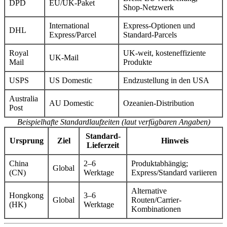
DPD
EU/UK-Paket
Shop-Netzwerk
International
Express-Optionen und
DHL
Express/Parcel
Standard-Parcels
Royal
UK-weit, kosteneffiziente
UK-Mail
Mail
Produkte
USPS
US Domestic
Endzustellung in den USA
Australia
AU Domestic
Ozeanien-Distribution
Post
Beispielhafte Standardlaufzeiten (laut verfügbaren Angaben)
Standard-
Ursprung
Ziel
Hinweis
Lieferzeit
China
2–6
Produktabhängig;
Global
(CN)
Werktage
Express/Standard variieren
Alternative
Hongkong
3–6
Global
Routen/Carrier-
(HK)
Werktage
Kombinationen