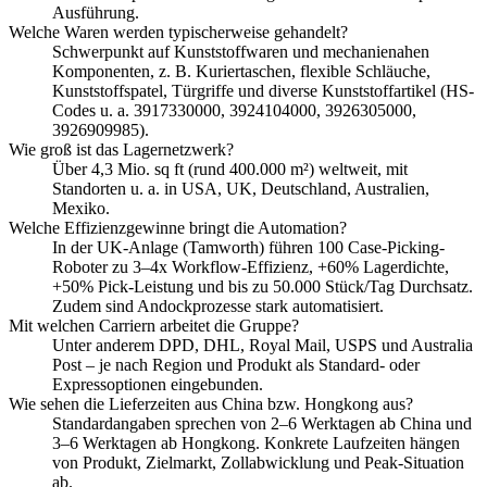
Ausführung.
Welche Waren werden typischerweise gehandelt?
Schwerpunkt auf Kunststoffwaren und mechanienahen
Komponenten, z. B. Kuriertaschen, flexible Schläuche,
Kunststoffspatel, Türgriffe und diverse Kunststoffartikel (HS-
Codes u. a. 3917330000, 3924104000, 3926305000,
3926909985).
Wie groß ist das Lagernetzwerk?
Über 4,3 Mio. sq ft (rund 400.000 m²) weltweit, mit
Standorten u. a. in USA, UK, Deutschland, Australien,
Mexiko.
Welche Effizienzgewinne bringt die Automation?
In der UK-Anlage (Tamworth) führen 100 Case-Picking-
Roboter zu 3–4x Workflow-Effizienz, +60% Lagerdichte,
+50% Pick-Leistung und bis zu 50.000 Stück/Tag Durchsatz.
Zudem sind Andockprozesse stark automatisiert.
Mit welchen Carriern arbeitet die Gruppe?
Unter anderem DPD, DHL, Royal Mail, USPS und Australia
Post – je nach Region und Produkt als Standard- oder
Expressoptionen eingebunden.
Wie sehen die Lieferzeiten aus China bzw. Hongkong aus?
Standardangaben sprechen von 2–6 Werktagen ab China und
3–6 Werktagen ab Hongkong. Konkrete Laufzeiten hängen
von Produkt, Zielmarkt, Zollabwicklung und Peak-Situation
ab.