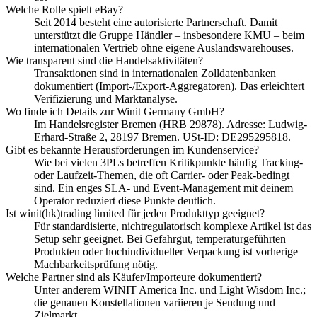
Welche Rolle spielt eBay?
Seit 2014 besteht eine autorisierte Partnerschaft. Damit
unterstützt die Gruppe Händler – insbesondere KMU – beim
internationalen Vertrieb ohne eigene Auslandswarehouses.
Wie transparent sind die Handelsaktivitäten?
Transaktionen sind in internationalen Zolldatenbanken
dokumentiert (Import-/Export-Aggregatoren). Das erleichtert
Verifizierung und Marktanalyse.
Wo finde ich Details zur Winit Germany GmbH?
Im Handelsregister Bremen (HRB 29878). Adresse: Ludwig-
Erhard-Straße 2, 28197 Bremen. USt-ID: DE295295818.
Gibt es bekannte Herausforderungen im Kundenservice?
Wie bei vielen 3PLs betreffen Kritikpunkte häufig Tracking-
oder Laufzeit-Themen, die oft Carrier- oder Peak-bedingt
sind. Ein enges SLA- und Event-Management mit deinem
Operator reduziert diese Punkte deutlich.
Ist winit(hk)trading limited für jeden Produkttyp geeignet?
Für standardisierte, nichtregulatorisch komplexe Artikel ist das
Setup sehr geeignet. Bei Gefahrgut, temperaturgeführten
Produkten oder hochindividueller Verpackung ist vorherige
Machbarkeitsprüfung nötig.
Welche Partner sind als Käufer/Importeure dokumentiert?
Unter anderem WINIT America Inc. und Light Wisdom Inc.;
die genauen Konstellationen variieren je Sendung und
Zielmarkt.