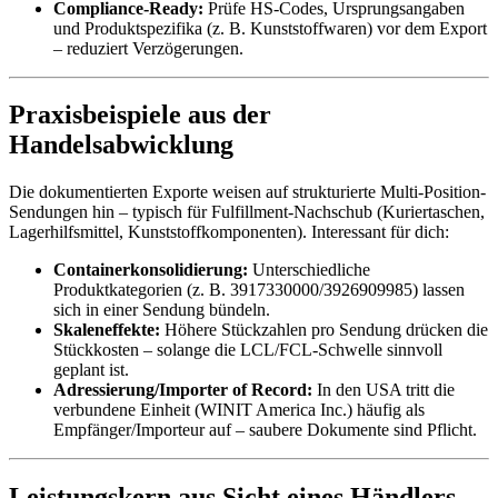
Compliance-Ready:
Prüfe HS-Codes, Ursprungsangaben
und Produktspezifika (z. B. Kunststoffwaren) vor dem Export
– reduziert Verzögerungen.
Praxisbeispiele aus der
Handelsabwicklung
Die dokumentierten Exporte weisen auf strukturierte Multi-Position-
Sendungen hin – typisch für Fulfillment-Nachschub (Kuriertaschen,
Lagerhilfsmittel, Kunststoffkomponenten). Interessant für dich:
Containerkonsolidierung:
Unterschiedliche
Produktkategorien (z. B. 3917330000/3926909985) lassen
sich in einer Sendung bündeln.
Skaleneffekte:
Höhere Stückzahlen pro Sendung drücken die
Stückkosten – solange die LCL/FCL-Schwelle sinnvoll
geplant ist.
Adressierung/Importer of Record:
In den USA tritt die
verbundene Einheit (WINIT America Inc.) häufig als
Empfänger/Importeur auf – saubere Dokumente sind Pflicht.
Leistungskern aus Sicht eines Händlers