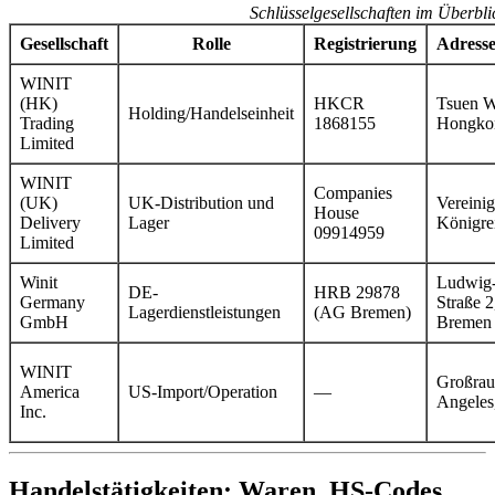
Schlüsselgesellschaften im Überbli
Gesellschaft
Rolle
Registrierung
Adresse
WINIT
(HK)
HKCR
Tsuen W
Holding/Handelseinheit
Trading
1868155
Hongko
Limited
WINIT
Companies
(UK)
UK-Distribution und
Vereinig
House
Delivery
Lager
Königre
09914959
Limited
Winit
Ludwig-
DE-
HRB 29878
Germany
Straße 
Lagerdienstleistungen
(AG Bremen)
GmbH
Bremen
WINIT
Großra
America
US-Import/Operation
—
Angeles
Inc.
Handelstätigkeiten: Waren, HS-Codes