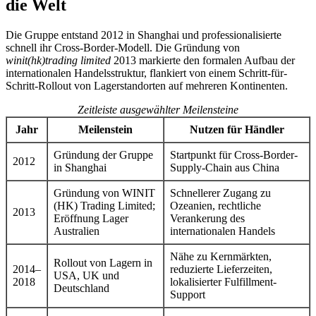
die Welt
Die Gruppe entstand 2012 in Shanghai und professionalisierte
schnell ihr Cross-Border-Modell. Die Gründung von
winit(hk)trading limited
2013 markierte den formalen Aufbau der
internationalen Handelsstruktur, flankiert von einem Schritt-für-
Schritt-Rollout von Lagerstandorten auf mehreren Kontinenten.
Zeitleiste ausgewählter Meilensteine
Jahr
Meilenstein
Nutzen für Händler
Gründung der Gruppe
Startpunkt für Cross-Border-
2012
in Shanghai
Supply-Chain aus China
Gründung von WINIT
Schnellerer Zugang zu
(HK) Trading Limited;
Ozeanien, rechtliche
2013
Eröffnung Lager
Verankerung des
Australien
internationalen Handels
Nähe zu Kernmärkten,
Rollout von Lagern in
2014–
reduzierte Lieferzeiten,
USA, UK und
2018
lokalisierter Fulfillment-
Deutschland
Support