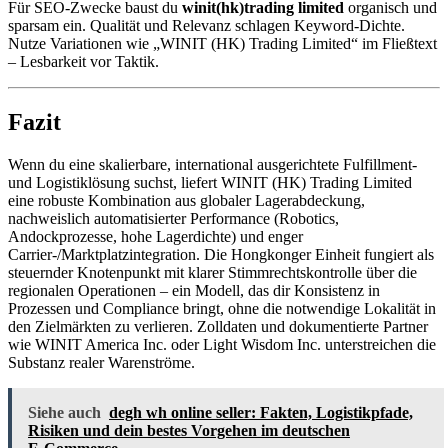
Für SEO-Zwecke baust du
winit(hk)trading limited
organisch und
sparsam ein. Qualität und Relevanz schlagen Keyword-Dichte.
Nutze Variationen wie „WINIT (HK) Trading Limited“ im Fließtext
– Lesbarkeit vor Taktik.
Fazit
Wenn du eine skalierbare, international ausgerichtete Fulfillment-
und Logistiklösung suchst, liefert WINIT (HK) Trading Limited
eine robuste Kombination aus globaler Lagerabdeckung,
nachweislich automatisierter Performance (Robotics,
Andockprozesse, hohe Lagerdichte) und enger
Carrier-/Marktplatzintegration. Die Hongkonger Einheit fungiert als
steuernder Knotenpunkt mit klarer Stimmrechtskontrolle über die
regionalen Operationen – ein Modell, das dir Konsistenz in
Prozessen und Compliance bringt, ohne die notwendige Lokalität in
den Zielmärkten zu verlieren. Zolldaten und dokumentierte Partner
wie WINIT America Inc. oder Light Wisdom Inc. unterstreichen die
Substanz realer Warenströme.
Siehe auch
degh wh online seller: Fakten, Logistikpfade,
Risiken und dein bestes Vorgehen im deutschen