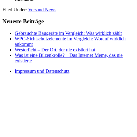
Filed Under:
Versand News
Primary
Neueste Beiträge
Sidebar
Gebrauchte Baugeräte im Vergleich: Was wirklich zählt
WPC-Sichtschutzelemente im Vergleich: Worauf wirklich
ankommt
Westerfleht – Der Ort, der nie existiert hat
Was ist eine Bilzenkrolle? – Das Internet-Meme, das nie
existierte
Impressum und Datenschutz