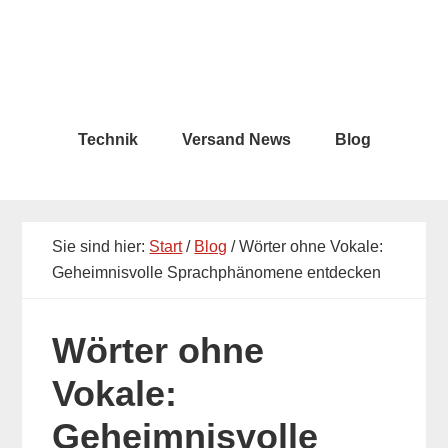
Skip
Skip
to
to
main
primary
content
sidebar
Technik
Versand News
Blog
Sie sind hier:
Start
/
Blog
/ Wörter ohne Vokale:
Geheimnisvolle Sprachphänomene entdecken
Wörter ohne
Vokale:
Geheimnisvolle