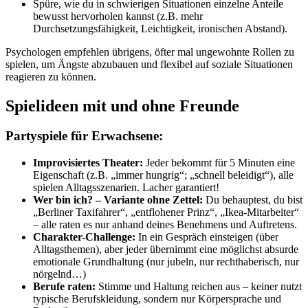
Spüre, wie du in schwierigen Situationen einzelne Anteile
bewusst hervorholen kannst (z.B. mehr
Durchsetzungsfähigkeit, Leichtigkeit, ironischen Abstand).
Psychologen empfehlen übrigens, öfter mal ungewohnte Rollen zu
spielen, um Ängste abzubauen und flexibel auf soziale Situationen
reagieren zu können.
Spielideen mit und ohne Freunde
Partyspiele für Erwachsene:
Improvisiertes Theater:
Jeder bekommt für 5 Minuten eine
Eigenschaft (z.B. „immer hungrig“; „schnell beleidigt“), alle
spielen Alltagsszenarien. Lacher garantiert!
Wer bin ich? – Variante ohne Zettel:
Du behauptest, du bist
„Berliner Taxifahrer“, „entflohener Prinz“, „Ikea-Mitarbeiter“
– alle raten es nur anhand deines Benehmens und Auftretens.
Charakter-Challenge:
In ein Gespräch einsteigen (über
Alltagsthemen), aber jeder übernimmt eine möglichst absurde
emotionale Grundhaltung (nur jubeln, nur rechthaberisch, nur
nörgelnd…)
Berufe raten:
Stimme und Haltung reichen aus – keiner nutzt
typische Berufskleidung, sondern nur Körpersprache und