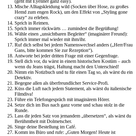
(geht mit Eyeliner ganz easy).
Mische Alltagskleidung wild (Socken über Hose, zu großes
Hemd zum engen Rock), um den Effekt von „Styling gone
crazy“ zu erleben.
Sprich in Reimen.
Sprich immer rückwärts … zumindest die Begrüßung!
Wähle einen „unsichtbaren Begleiter“ (imaginärer Freund):
Sprich immer mal wieder mit ihm/ihr.
Ruf dich selbst bei jedem Namenswechsel anders („Herr/Frau
Gans, bitte kommen Sie zur Rezeption“).
Antworte bei jeder dritten Frage mit einer Gegenfrage.
Stell dich vor, du wärst in einem historischen Kostüm – auch
wenn du Jeans trägst, Haltung macht den Unterschied!
Nimm ein Notizbuch und tu für einen Tag so, als wärst du ein
Detektiv.
Begegne allen als überfreundlicher Service-Profi.
Küss die Luft nach jedem Statement, als wärst du italienische
Filmdiva!
Führe ein Telefongespräch mit imaginärem Hörer.
Setze dich im Bus nach ganz vorne und schau stolz in die
Runde.
Lass dir jeden Satz von jemandem „übersetzen“, als wärst du
Berühmtheit mit Dolmetscher.
Singe deine Bestellung im Café.
Komm ins Büro und rufe: „Guten Morgen! Heute ist