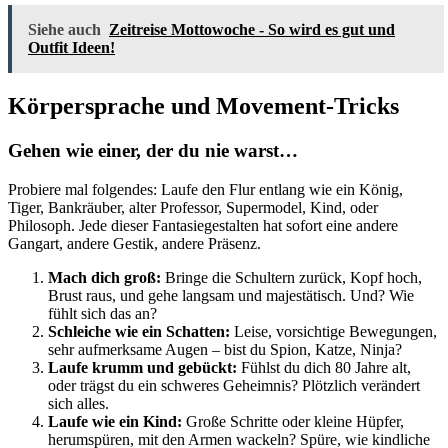
Siehe auch
Zeitreise Mottowoche - So wird es gut und
Outfit Ideen!
Körpersprache und Movement-Tricks
Gehen wie einer, der du nie warst…
Probiere mal folgendes: Laufe den Flur entlang wie ein König,
Tiger, Bankräuber, alter Professor, Supermodel, Kind, oder
Philosoph. Jede dieser Fantasiegestalten hat sofort eine andere
Gangart, andere Gestik, andere Präsenz.
Mach dich groß:
Bringe die Schultern zurück, Kopf hoch,
Brust raus, und gehe langsam und majestätisch. Und? Wie
fühlt sich das an?
Schleiche wie ein Schatten:
Leise, vorsichtige Bewegungen,
sehr aufmerksame Augen – bist du Spion, Katze, Ninja?
Laufe krumm und gebückt:
Fühlst du dich 80 Jahre alt,
oder trägst du ein schweres Geheimnis? Plötzlich verändert
sich alles.
Laufe wie ein Kind:
Große Schritte oder kleine Hüpfer,
herumspüren, mit den Armen wackeln? Spüre, wie kindliche