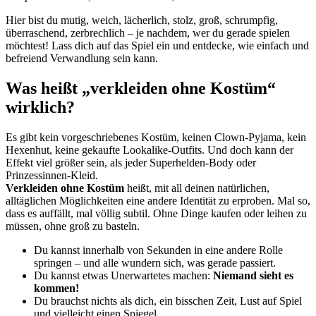
Hier bist du mutig, weich, lächerlich, stolz, groß, schrumpfig,
überraschend, zerbrechlich – je nachdem, wer du gerade spielen
möchtest! Lass dich auf das Spiel ein und entdecke, wie einfach und
befreiend Verwandlung sein kann.
Was heißt „verkleiden ohne Kostüm“
wirklich?
Es gibt kein vorgeschriebenes Kostüm, keinen Clown-Pyjama, kein
Hexenhut, keine gekaufte Lookalike-Outfits. Und doch kann der
Effekt viel größer sein, als jeder Superhelden-Body oder
Prinzessinnen-Kleid.
Verkleiden ohne Kostüm
heißt, mit all deinen natürlichen,
alltäglichen Möglichkeiten eine andere Identität zu erproben. Mal so,
dass es auffällt, mal völlig subtil. Ohne Dinge kaufen oder leihen zu
müssen, ohne groß zu basteln.
Du kannst innerhalb von Sekunden in eine andere Rolle
springen – und alle wundern sich, was gerade passiert.
Du kannst etwas Unerwartetes machen:
Niemand sieht es
kommen!
Du brauchst nichts als dich, ein bisschen Zeit, Lust auf Spiel
und vielleicht einen Spiegel.