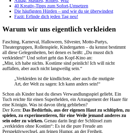
Alltag: Masken, Rollen, Witz
40 Kreativ-Tipps zum Sofort-Umsetzen
Die häufigsten Hürden – und wie du sie überwindest
Fazit: Erfinde dich jeden Tag neu!
Warum wir uns eigentlich verkleiden
Fasching, Karneval, Halloween, Silvester, Motto-Partys,
Theatergruppen, Rollenspiele, Kindergarten – du kennst bestimmt
all diese Gelegenheiten, bei denen es heißt: „Du musst dich
verkleiden!“ Und sofort geht das Kopf-Kino an:
„Mist, ich habe nichts. Kostüme sind peinlich! Ich will nicht
auffallen, aber auch nicht langweilig sein.“
„Verkleiden ist die kindlichste, aber auch die mutigste
Art, der Welt zu sagen: Ich kann anders sein!“
Schon als Kinder hast du dieses Verwandlungsspiel geliebt. Ein
Tuch reichte für einen Superhelden, ein Arrangement der Haare für
eine Königin. Was ist davon übrig geblieben?
Der Kern:
Das Bedürfnis, aus der eigenen Haut zu schlüpfen, zu
spielen, zu experimentieren, für eine Weile jemand anderes zu
sein oder zu wirken.
Genau darin liegt der Schlüssel zum
„verkleiden ohne Kostüm“: Es ist die pure Freude am
Perspektivwechsel, am feinen Humor, an der Freiheit.