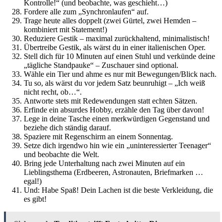
Kontrolle!“ (und beobachte, was geschieht…)
Fordere alle zum „Synchronlaufen“ auf.
Trage heute alles doppelt (zwei Gürtel, zwei Hemden –
kombiniert mit Statement!)
Reduziere Gestik – maximal zurückhaltend, minimalistisch!
Übertreibe Gestik, als wärst du in einer italienischen Oper.
Stell dich für 10 Minuten auf einen Stuhl und verkünde deine
„tägliche Standpauke“ – Zuschauer sind optional.
Wähle ein Tier und ahme es nur mit Bewegungen/Blick nach.
Tu so, als wärst du vor jedem Satz beunruhigt – „Ich weiß
nicht recht, ob…“.
Antworte stets mit Redewendungen statt echten Sätzen.
Erfinde ein absurdes Hobby, erzähle den Tag über davon!
Lege in deine Tasche einen merkwürdigen Gegenstand und
beziehe dich ständig darauf.
Spaziere mit Regenschirm an einem Sonnentag.
Setze dich irgendwo hin wie ein „uninteressierter Teenager“
und beobachte die Welt.
Bring jede Unterhaltung nach zwei Minuten auf ein
Lieblingsthema (Erdbeeren, Astronauten, Briefmarken …
egal!)
Und: Habe Spaß! Dein Lachen ist die beste Verkleidung, die
es gibt!