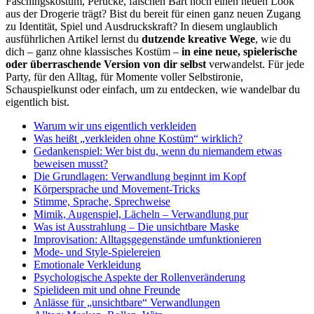
Faschingskostüm, Perücke, falschen Bart noch einen neuen Look
aus der Drogerie trägt? Bist du bereit für einen ganz neuen Zugang
zu Identität, Spiel und Ausdruckskraft? In diesem unglaublich
ausführlichen Artikel lernst du
dutzende kreative Wege
, wie du
dich – ganz ohne klassisches Kostüm –
in eine neue, spielerische
oder überraschende Version von dir selbst
verwandelst. Für jede
Party, für den Alltag, für Momente voller Selbstironie,
Schauspielkunst oder einfach, um zu entdecken, wie wandelbar du
eigentlich bist.
Warum wir uns eigentlich verkleiden
Was heißt „verkleiden ohne Kostüm“ wirklich?
Gedankenspiel: Wer bist du, wenn du niemandem etwas
beweisen musst?
Die Grundlagen: Verwandlung beginnt im Kopf
Körpersprache und Movement-Tricks
Stimme, Sprache, Sprechweise
Mimik, Augenspiel, Lächeln – Verwandlung pur
Was ist Ausstrahlung – Die unsichtbare Maske
Improvisation: Alltagsgegenstände umfunktionieren
Mode- und Style-Spielereien
Emotionale Verkleidung
Psychologische Aspekte der Rollenveränderung
Spielideen mit und ohne Freunde
Anlässe für „unsichtbare“ Verwandlungen