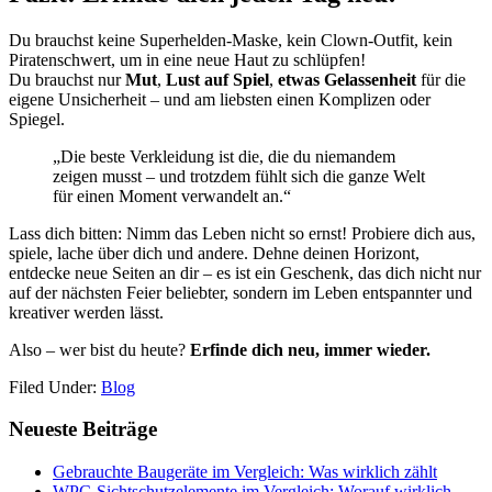
Du brauchst keine Superhelden-Maske, kein Clown-Outfit, kein
Piratenschwert, um in eine neue Haut zu schlüpfen!
Du brauchst nur
Mut
,
Lust auf Spiel
,
etwas Gelassenheit
für die
eigene Unsicherheit – und am liebsten einen Komplizen oder
Spiegel.
„Die beste Verkleidung ist die, die du niemandem
zeigen musst – und trotzdem fühlt sich die ganze Welt
für einen Moment verwandelt an.“
Lass dich bitten: Nimm das Leben nicht so ernst! Probiere dich aus,
spiele, lache über dich und andere. Dehne deinen Horizont,
entdecke neue Seiten an dir – es ist ein Geschenk, das dich nicht nur
auf der nächsten Feier beliebter, sondern im Leben entspannter und
kreativer werden lässt.
Also – wer bist du heute?
Erfinde dich neu, immer wieder.
Filed Under:
Blog
Primary
Neueste Beiträge
Sidebar
Gebrauchte Baugeräte im Vergleich: Was wirklich zählt
WPC-Sichtschutzelemente im Vergleich: Worauf wirklich