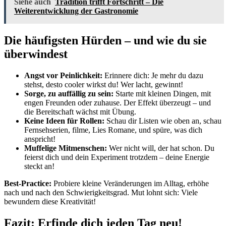
Siehe auch
Tradition trifft Fortschritt – Die
Weiterentwicklung der Gastronomie
Die häufigsten Hürden – und wie du sie
überwindest
Angst vor Peinlichkeit:
Erinnere dich: Je mehr du dazu
stehst, desto cooler wirkst du! Wer lacht, gewinnt!
Sorge, zu auffällig zu sein:
Starte mit kleinen Dingen, mit
engen Freunden oder zuhause. Der Effekt überzeugt – und
die Bereitschaft wächst mit Übung.
Keine Ideen für Rollen:
Schau dir Listen wie oben an, schau
Fernsehserien, filme, Lies Romane, und spüre, was dich
anspricht!
Muffelige Mitmenschen:
Wer nicht will, der hat schon. Du
feierst dich und dein Experiment trotzdem – deine Energie
steckt an!
Best-Practice:
Probiere kleine Veränderungen im Alltag, erhöhe
nach und nach den Schwierigkeitsgrad. Mut lohnt sich: Viele
bewundern diese Kreativität!
Fazit: Erfinde dich jeden Tag neu!