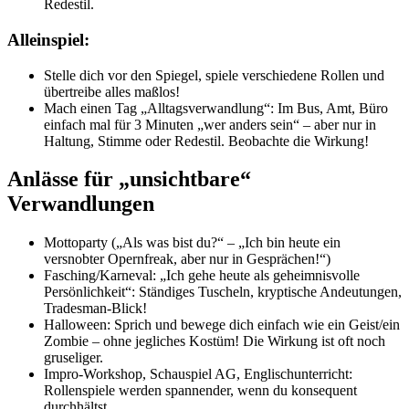
Redestil.
Alleinspiel:
Stelle dich vor den Spiegel, spiele verschiedene Rollen und
übertreibe alles maßlos!
Mach einen Tag „Alltagsverwandlung“: Im Bus, Amt, Büro
einfach mal für 3 Minuten „wer anders sein“ – aber nur in
Haltung, Stimme oder Redestil. Beobachte die Wirkung!
Anlässe für „unsichtbare“
Verwandlungen
Mottoparty („Als was bist du?“ – „Ich bin heute ein
versnobter Opernfreak, aber nur in Gesprächen!“)
Fasching/Karneval: „Ich gehe heute als geheimnisvolle
Persönlichkeit“: Ständiges Tuscheln, kryptische Andeutungen,
Tradesman-Blick!
Halloween: Sprich und bewege dich einfach wie ein Geist/ein
Zombie – ohne jegliches Kostüm! Die Wirkung ist oft noch
gruseliger.
Impro-Workshop, Schauspiel AG, Englischunterricht:
Rollenspiele werden spannender, wenn du konsequent
durchhältst.