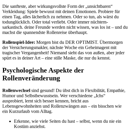
Die sanfteste, aber wirkungsvollste Form der „unsichtbaren“
Verkleidung: Spiele bewusst mit deinen Emotionen. Probiere für
einen Tag, alles lächerlich zu nehmen. Oder so tun, als wärst du
todunglücklich. Oder total verliebt. Oder immer nüchtern-
sarkastisch. deine Freunde werden nicht wissen, was los ist – und du
machst die spannendste Rollenreise überhaupt.
Rollenspiel-Idee:
Morgen bist du DER OPTIMIST. Übermorgen
der Versicherungsmakler, nächste Woche ein Geheimagent mit
tragischer Vergangenheit! Niemand sieht das von außen, aber jeder
spürt es in deiner Art – eine stille Maske, die nur du kennst.
Psychologische Aspekte der
Rollenveränderung
Rollenwechsel
sind gesund! Du übst dich in Flexibilität, Empathie,
Humor und Selbstbewusstsein. Wer verschiedene „Ichs“
ausprobiert, lernt sich besser kennen, bricht aus
Lebensgewohnheiten und Rollenzwängen aus – ein bisschen wie
ein Kurzurlaub vom Alltag.
Erkenne, wie viele Seiten du hast – selbst, wenn du nie ein
Kostüm anziehst.