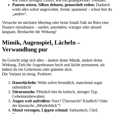
wie einen strengen Lehrer, wie ein gelangweilter Youtuber.
Pausen setzen, Silben dehnen, genuschelt reden:
Dadurch
wirkt alles sofort ungewohnt, fremd, spannend – schon bist du
„anders“.
Versuche im nächsten Meeting oder beim Small-Talk im Büro eine
Nuance einzubauen – sanfter, autoritärer, witziger oder absurd
langsam. Beobachte die Wirkung!
Mimik, Augenspiel, Lächeln –
Verwandlung pur
Im Gesicht zeigt sich alles – ändere deine Mimik, ändere deine
Wirkung. Zieh die Augenbrauen hoch und lächle permanent, als
hättest du ein Geheimnis oder grämme dich.
Die Varianz ist riesig. Probiere:
Dauerlächeln:
Wirkt sofort freundlich, manchmal sogar
unheimlich!
Stirnrunzeln:
Plötzlich bist du kritisch, strenger Typ,
Geheimnisbewahrer.
Augen weit aufreißen:
Naiv? Überrascht? Kindlich? Oder
der klassische „Mörderblick“?
Mund verzogen, Lippen schmal:
Sarkastisch, Chef,