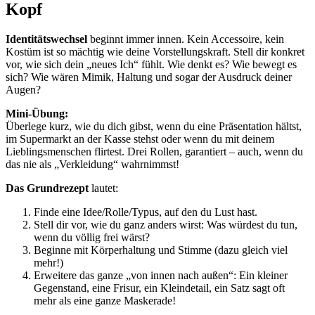
Kopf
Identitätswechsel
beginnt immer innen. Kein Accessoire, kein
Kostüm ist so mächtig wie deine Vorstellungskraft. Stell dir konkret
vor, wie sich dein „neues Ich“ fühlt. Wie denkt es? Wie bewegt es
sich? Wie wären Mimik, Haltung und sogar der Ausdruck deiner
Augen?
Mini-Übung:
Überlege kurz, wie du dich gibst, wenn du eine Präsentation hältst,
im Supermarkt an der Kasse stehst oder wenn du mit deinem
Lieblingsmenschen flirtest. Drei Rollen, garantiert – auch, wenn du
das nie als „Verkleidung“ wahrnimmst!
Das Grundrezept
lautet:
Finde eine Idee/Rolle/Typus, auf den du Lust hast.
Stell dir vor, wie du ganz anders wirst: Was würdest du tun,
wenn du völlig frei wärst?
Beginne mit Körperhaltung und Stimme (dazu gleich viel
mehr!)
Erweitere das ganze „von innen nach außen“: Ein kleiner
Gegenstand, eine Frisur, ein Kleindetail, ein Satz sagt oft
mehr als eine ganze Maskerade!