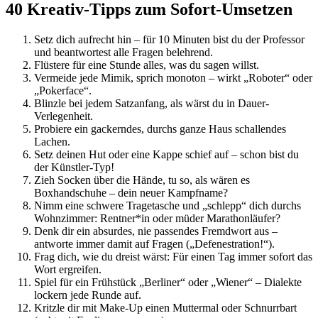
40 Kreativ-Tipps zum Sofort-Umsetzen
Setz dich aufrecht hin – für 10 Minuten bist du der Professor
und beantwortest alle Fragen belehrend.
Flüstere für eine Stunde alles, was du sagen willst.
Vermeide jede Mimik, sprich monoton – wirkt „Roboter“ oder
„Pokerface“.
Blinzle bei jedem Satzanfang, als wärst du in Dauer-
Verlegenheit.
Probiere ein gackerndes, durchs ganze Haus schallendes
Lachen.
Setz deinen Hut oder eine Kappe schief auf – schon bist du
der Künstler-Typ!
Zieh Socken über die Hände, tu so, als wären es
Boxhandschuhe – dein neuer Kampfname?
Nimm eine schwere Tragetasche und „schlepp“ dich durchs
Wohnzimmer: Rentner*in oder müder Marathonläufer?
Denk dir ein absurdes, nie passendes Fremdwort aus –
antworte immer damit auf Fragen („Defenestration!“).
Frag dich, wie du dreist wärst: Für einen Tag immer sofort das
Wort ergreifen.
Spiel für ein Frühstück „Berliner“ oder „Wiener“ – Dialekte
lockern jede Runde auf.
Kritzle dir mit Make-Up einen Muttermal oder Schnurrbart