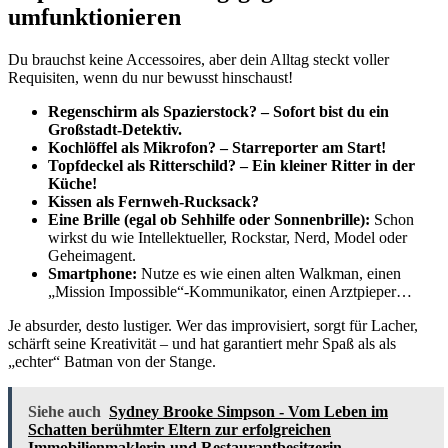
umfunktionieren
Du brauchst keine Accessoires, aber dein Alltag steckt voller
Requisiten, wenn du nur bewusst hinschaust!
Regenschirm als Spazierstock? – Sofort bist du ein
Großstadt-Detektiv.
Kochlöffel als Mikrofon? – Starreporter am Start!
Topfdeckel als Ritterschild? – Ein kleiner Ritter in der
Küche!
Kissen als Fernweh-Rucksack?
Eine Brille (egal ob Sehhilfe oder Sonnenbrille):
Schon
wirkst du wie Intellektueller, Rockstar, Nerd, Model oder
Geheimagent.
Smartphone:
Nutze es wie einen alten Walkman, einen
„Mission Impossible“-Kommunikator, einen Arztpieper…
Je absurder, desto lustiger. Wer das improvisiert, sorgt für Lacher,
schärft seine Kreativität – und hat garantiert mehr Spaß als als
„echter“ Batman von der Stange.
Siehe auch
Sydney Brooke Simpson - Vom Leben im
Schatten berühmter Eltern zur erfolgreichen
Immobilienmaklerin und Restaurantbesitzerin